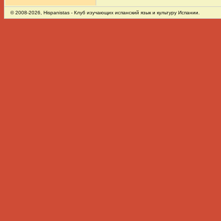
© 2008-2026,
Hispanistas
- Клуб изучающих испанский язык и культуру Испании.