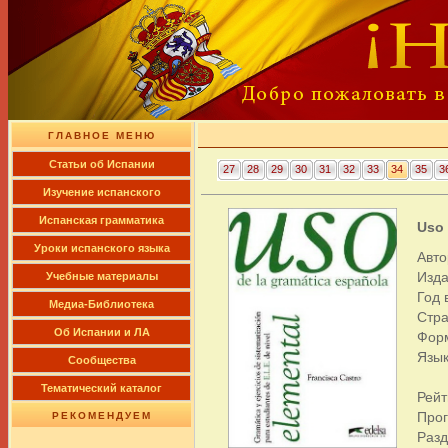
ГЛАВНОЕ МЕНЮ
Cтатьи об Испании
27
28
29
30
31
32
33
34
35
3
Изучение испанского
Испанская грамматика
Uso 
Уроки испанского языка
Авто
Изда
Учебные материалы
Год 
Медиа-Библиотека
Стра
Об Испании и ЛА
Фор
Язык
Сообщества
Тематический каталог
Рейт
Про
РЕКОМЕНДУЕМ
Раз