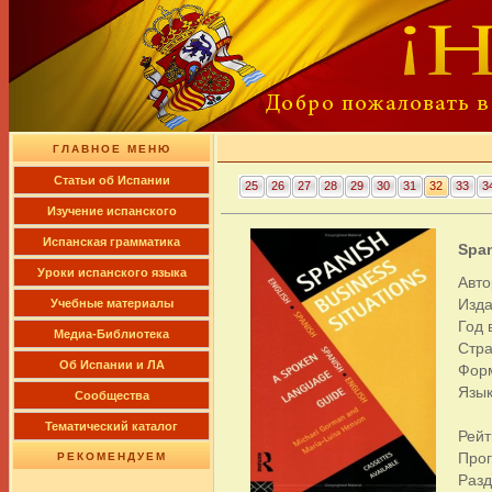
ГЛАВНОЕ МЕНЮ
Cтатьи об Испании
25
26
27
28
29
30
31
32
33
3
Изучение испанского
Испанская грамматика
Span
Уроки испанского языка
Авто
Изда
Учебные материалы
Год 
Медиа-Библиотека
Стра
Об Испании и ЛА
Фор
Язык
Сообщества
Тематический каталог
Рейт
Про
РЕКОМЕНДУЕМ
Раз