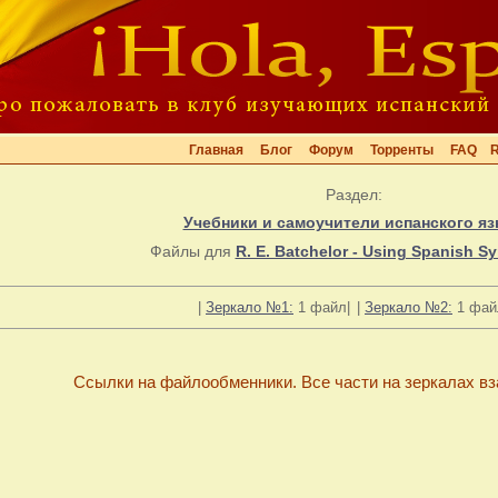
Главная
Блог
Форум
Торренты
FAQ
Раздел:
Учебники и самоучители испанского яз
Файлы для
R. E. Batchelor - Using Spanish 
|
Зеркало №1:
1 файл|
|
Зеркало №2:
1 фай
Ссылки на файлообменники. Все части на зеркалах в