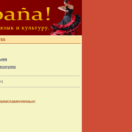
RSS
ыка
Synonyms
л|
заимозаменяемые: