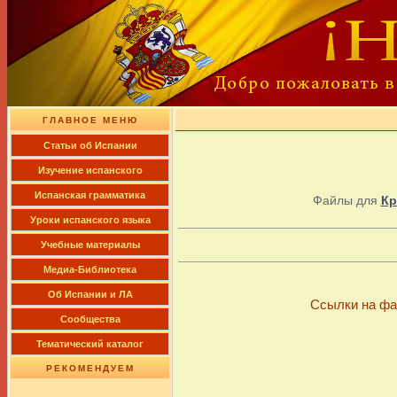
ГЛАВНОЕ МЕНЮ
Cтатьи об Испании
Изучение испанского
Испанская грамматика
Файлы для
Кр
Уроки испанского языка
Учебные материалы
Медиа-Библиотека
Об Испании и ЛА
Ссылки на фа
Сообщества
Тематический каталог
РЕКОМЕНДУЕМ