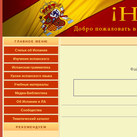
ГЛАВНОЕ МЕНЮ
Cтатьи об Испании
Изучение испанского
Испанская грамматика
Фа
Уроки испанского языка
Учебные материалы
Медиа-Библиотека
Об Испании и ЛА
Сообщества
Тематический каталог
РЕКОМЕНДУЕМ