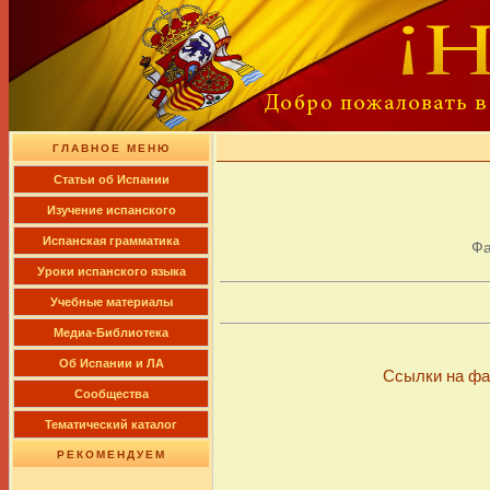
ГЛАВНОЕ МЕНЮ
Cтатьи об Испании
Изучение испанского
Испанская грамматика
Фа
Уроки испанского языка
Учебные материалы
Медиа-Библиотека
Об Испании и ЛА
Ссылки на фа
Сообщества
Тематический каталог
РЕКОМЕНДУЕМ