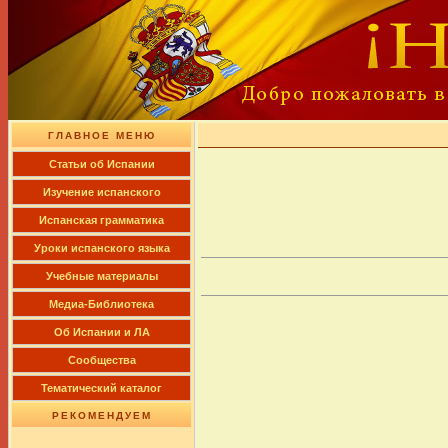
ГЛАВНОЕ МЕНЮ
Cтатьи об Испании
Изучение испанского
Испанская грамматика
Уроки испанского языка
Учебные материалы
Медиа-Библиотека
Об Испании и ЛА
Сообщества
Тематический каталог
РЕКОМЕНДУЕМ