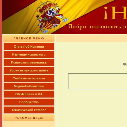
ГЛАВНОЕ МЕНЮ
Cтатьи об Испании
Изучение испанского
Испанская грамматика
Ф
Уроки испанского языка
Учебные материалы
Медиа-Библиотека
Об Испании и ЛА
Сообщества
Тематический каталог
РЕКОМЕНДУЕМ