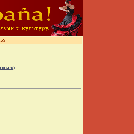
RSS
 книга)