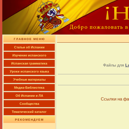
ГЛАВНОЕ МЕНЮ
Cтатьи об Испании
Изучение испанского
Испанская грамматика
Файлы для
L
Уроки испанского языка
Учебные материалы
Медиа-Библиотека
Об Испании и ЛА
Ссылки на фа
Сообщества
Тематический каталог
РЕКОМЕНДУЕМ