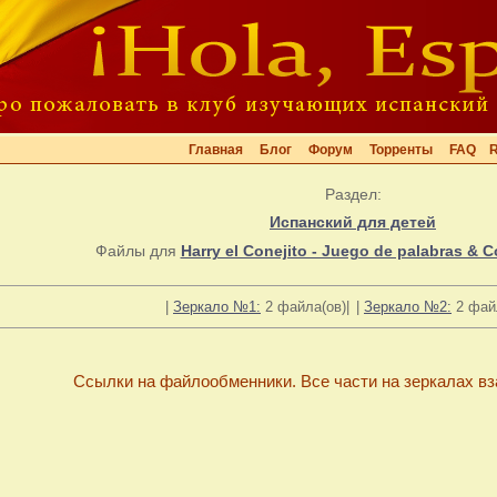
Главная
Блог
Форум
Торренты
FAQ
Раздел:
Испанский для детей
Файлы для
Harry el Conejito - Juego de palabras & C
|
Зеркало №1:
2 файла(ов)|
|
Зеркало №2:
2 файл
Ссылки на файлообменники. Все части на зеркалах в