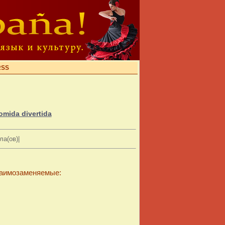
RSS
omida divertida
а(ов)|
заимозаменяемые: