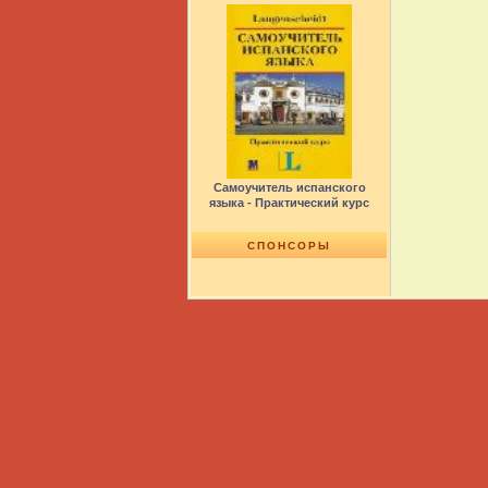
Самоучитель испанского
языка - Практический курс
СПОНСОРЫ