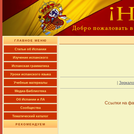
ГЛАВНОЕ МЕНЮ
Cтатьи об Испании
Изучение испанского
Испанская грамматика
Уроки испанского языка
|
Зеркало
Учебные материалы
Медиа-Библиотека
Об Испании и ЛА
Ссылки на фа
Сообщества
Тематический каталог
РЕКОМЕНДУЕМ