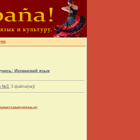
RSS
и учись: Испанский язык
о №3:
3 файла(ов)|
заимозаменяемые: