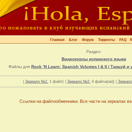
Главная
Блог
Форум
Торренты
FAQ
Раздел:
Видеокурсы испанского языка
Файлы для
Rock ’N Learn: Spanish Volumes I & II / Танцуй 
|
Зеркало №1:
1 файл|
|
Зеркало №2:
4 файла(ов)|
|
Зеркал
Ссылки на файлообменники. Все части на зеркалах в