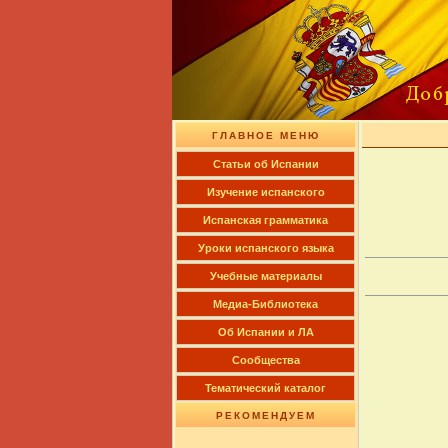
ГЛАВНОЕ МЕНЮ
Cтатьи об Испании
Изучение испанского
Испанская грамматика
Уроки испанского языка
Учебные материалы
Медиа-Библиотека
Об Испании и ЛА
Сообщества
Тематический каталог
РЕКОМЕНДУЕМ