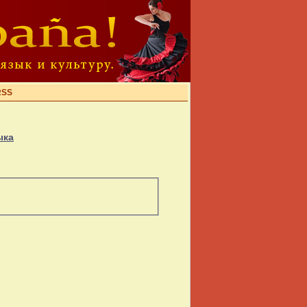
RSS
ыка