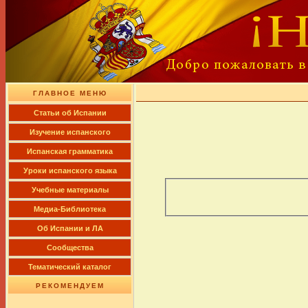
ГЛАВНОЕ МЕНЮ
Cтатьи об Испании
Изучение испанского
Испанская грамматика
Уроки испанского языка
Учебные материалы
Медиа-Библиотека
Об Испании и ЛА
Сообщества
Тематический каталог
РЕКОМЕНДУЕМ