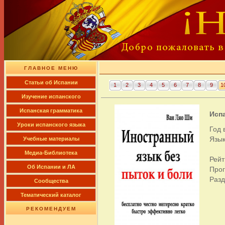
ГЛАВНОЕ МЕНЮ
Cтатьи об Испании
1
2
3
4
5
6
7
8
9
1
Изучение испанского
Испанская грамматика
Испа
Уроки испанского языка
Год 
Язык
Учебные материалы
Медиа-Библиотека
Рейт
Об Испании и ЛА
Про
Раз
Сообщества
Тематический каталог
РЕКОМЕНДУЕМ