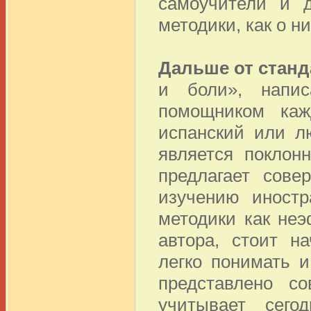
самоучители и 
методики, как о н
Дальше от станд
и боли», напи
помощником каж
испанский или л
является поклон
предлагает сове
изучению иностр
методики как не
автора, стоит н
легко понимать и
представлено со
учитывает сего