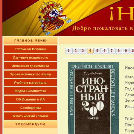
ГЛАВНОЕ МЕНЮ
Cтатьи об Испании
1
2
3
4
5
6
7
8
9
1
Изучение испанского
Испанская грамматика
Инос
Уроки испанского языка
Авто
Изда
Учебные материалы
Год 
Медиа-Библиотека
Стра
Об Испании и ЛА
Форм
Язык
Сообщества
Тематический каталог
Рейт
Про
РЕКОМЕНДУЕМ
Раз