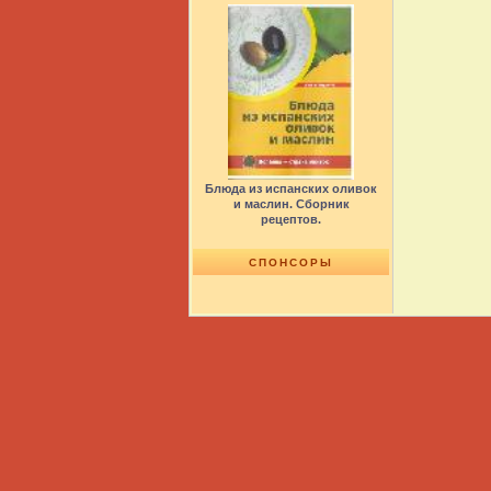
Блюда из испанских оливок
и маслин. Сборник
рецептов.
СПОНСОРЫ