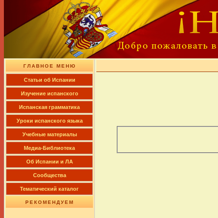
ГЛАВНОЕ МЕНЮ
Cтатьи об Испании
Изучение испанского
Испанская грамматика
Уроки испанского языка
Учебные материалы
Медиа-Библиотека
Об Испании и ЛА
Сообщества
Тематический каталог
РЕКОМЕНДУЕМ