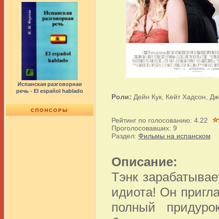
Испанская разговорная
речь - El español hablado
Роли:
Дейн Кук, Кейт Хадсон, Дж
СПОНСОРЫ
Рейтинг по голосованию:
4.22
Проголосовавших:
9
Раздел:
Фильмы на испанском
Описание:
Тэнк зарабатывае
идиота! Он пригл
полный придуро