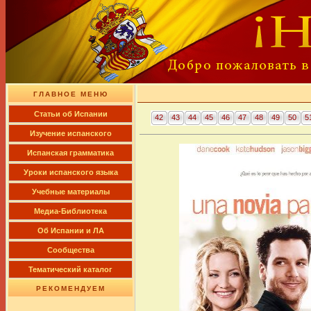
ГЛАВНОЕ МЕНЮ
Cтатьи об Испании
42
43
44
45
46
47
48
49
50
5
Изучение испанского
Испанская грамматика
Уроки испанского языка
Учебные материалы
Медиа-Библиотека
Об Испании и ЛА
Сообщества
Тематический каталог
РЕКОМЕНДУЕМ