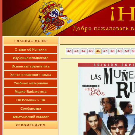
ГЛАВНОЕ МЕНЮ
Cтатьи об Испании
42
43
44
45
46
47
48
49
50
5
Изучение испанского
Испанская грамматика
Уроки испанского языка
Учебные материалы
Медиа-Библиотека
Об Испании и ЛА
Сообщества
Тематический каталог
РЕКОМЕНДУЕМ