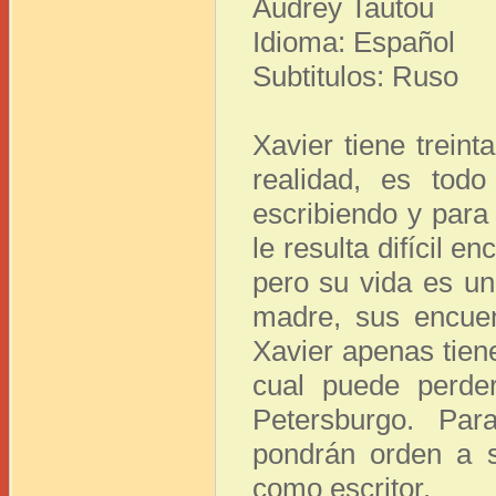
Audrey Tautou
Idioma: Español
Subtitulos: Ruso
Xavier tiene trein
realidad, es todo
escribiendo y par
le resulta difícil 
pero su vida es un
madre, sus encuen
Xavier apenas tiene
cual puede perde
Petersburgo. Par
pondrán orden a s
como escritor.