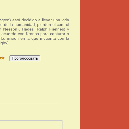
gton) está decidido a llevar una vida
 fe de la humanidad, pierden el control
am Neeson), Hades (Ralph Fiennes) y
 acuerdo con Kronos para capturar a
lo, misión en la que mcuenta con la
ighy).