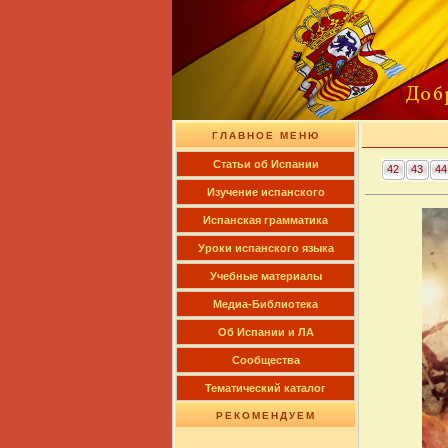
ГЛАВНОЕ МЕНЮ
Cтатьи об Испании
42
43
44
Изучение испанского
Испанская грамматика
Уроки испанского языка
Учебные материалы
Медиа-Библиотека
Об Испании и ЛА
Сообщества
Тематический каталог
РЕКОМЕНДУЕМ