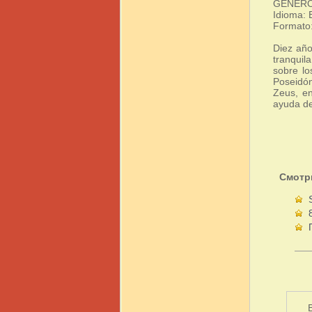
GÉNERO: 
Idioma: 
Formato:
Diez año
tranquila
sobre lo
Poseidón
Zeus, en
ayuda de
Смотр