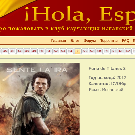
Главная
Блог
Форум
Торренты
FAQ
45
46
47
48
49
50
51
52
53
54
55
56
57
58
59
60
61
62
Furia de Titanes 2
Год выхода:
2012
Качество:
DVDRip
Язык:
Испанский