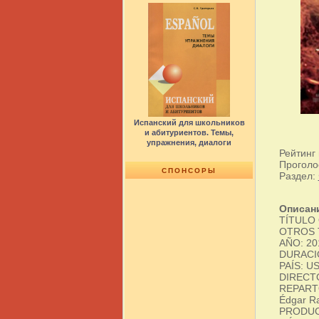
Испанский для школьников
и абитуриентов. Темы,
упражнения, диалоги
Рейтинг
Проголо
СПОНСОРЫ
Раздел:
Описан
TÍTULO O
OTROS TÍ
AÑO: 20
DURACIÓ
PAÍS: U
DIRECTO
REPARTO:
Édgar Ra
PRODUCT