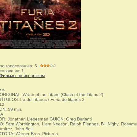
 по голосованию:
3
совавших:
1
Фильмы на испанском
ие:
RIGINAL: Wrath of the Titans (Clash of the Titans 2)
TULOS: Ira de Titanes / Furia de titanes 2
12
N: 99 min.
SA
R: Jonathan Liebesman GUIÓN: Greg Berlanti
 Sam Worthington, Liam Neeson, Ralph Fiennes, Bill Nighy, Rosamun
mírez, John Bell
ORA: Warner Bros. Pictures