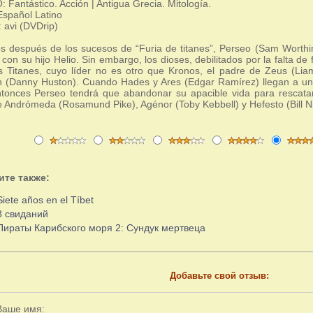
Fantástico. Acción | Antigua Grecia. Mitología.
Español Latino
 avi (DVDrip)
s después de los sucesos de “Furia de titanes”, Perseo (Sam Worthin
 con su hijo Helio. Sin embargo, los dioses, debilitados por la falta de
s Titanes, cuyo líder no es otro que Kronos, el padre de Zeus (Li
 (Danny Huston). Cuando Hades y Ares (Edgar Ramírez) llegan a un
tonces Perseo tendrá que abandonar su apacible vida para rescatar
 Andrómeda (Rosamund Pike), Agénor (Toby Kebbell) y Hefesto (Bill N
ите также:
Siete años en el Tíbet
8 свиданий
Пираты Карибского моря 2: Сундук мертвеца
Добавьте свой отзыв:
Ваше имя: