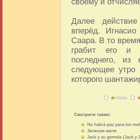
своему и отчисляе
Далее действие
вперёд. Игнасио
Саара. В то врем
грабит его и с
последнего, из 
следующее утро 
которого шантажир
Смотрите также:
No habrá paz para los ma
Зеленая миля
Jack y su gemela (Jack y Ji