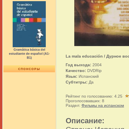
Gramática básica del
estudiante de español (A1-
La mala educación / Дурное вос
B1)
Год выхода:
2004
СПОНСОРЫ
Качество:
DVDRip
Язык:
Испанский
Субтитры:
Да
Рейтинг по голосованию:
4.25
Проголосовавших:
8
Раздел:
Фильмы на испанском
Описание: