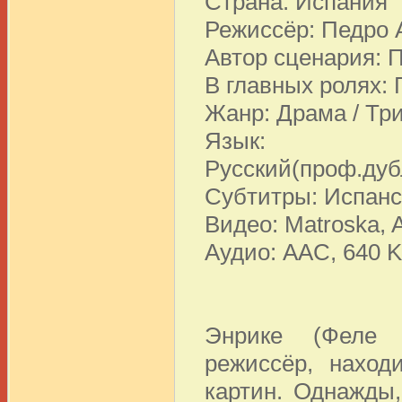
Страна: Испания
Режиссёр: Педро
Автор сценария: 
В главных ролях:
Жанр: Драма / Тр
Язык: Ис
Русский(проф.дуб
Субтитры: Испанс
Видео: Matroska, A
Аудио: AAC, 640 K
Энрике (Феле 
режиссёр, наход
картин. Однажды,