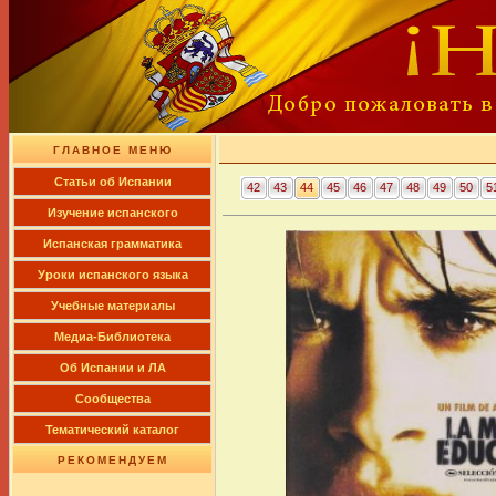
ГЛАВНОЕ МЕНЮ
Cтатьи об Испании
42
43
44
45
46
47
48
49
50
5
Изучение испанского
Испанская грамматика
Уроки испанского языка
Учебные материалы
Медиа-Библиотека
Об Испании и ЛА
Сообщества
Тематический каталог
РЕКОМЕНДУЕМ