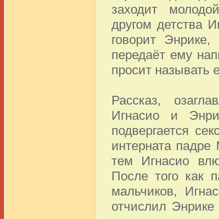
заходит молодой
другом детства И
говорит Энрике,
передаёт ему нап
просит называть е
Рассказ, озагл
Игнасио и Энри
подвергается се
интерната падре 
тем Игнасио влю
После того как 
мальчиков, Игна
отчислил Энрике 