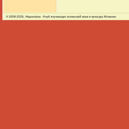
© 2008-2026,
Hispanistas
- Клуб изучающих испанский язык и культуру Испании.