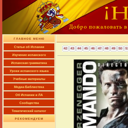
ГЛАВНОЕ МЕНЮ
Cтатьи об Испании
42
43
44
45
46
47
48
49
50
5
Изучение испанского
Испанская грамматика
Уроки испанского языка
Учебные материалы
Медиа-Библиотека
Об Испании и ЛА
Сообщества
Тематический каталог
РЕКОМЕНДУЕМ