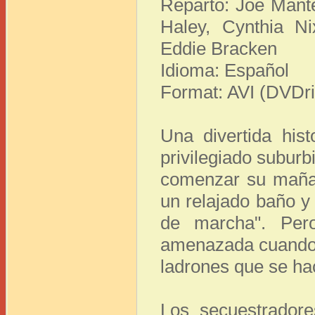
Reparto: Joe Mante
Haley, Cynthia N
Eddie Bracken
Idioma: Español
Format: AVI (DVDri
Una divertida hi
privilegiado subur
comenzar su maña
un relajado baño y 
de marcha". Per
amenazada cuando e
ladrones que se hac
Los secuestradore