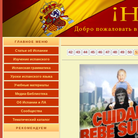
ГЛАВНОЕ МЕНЮ
Cтатьи об Испании
42
43
44
45
46
47
48
49
50
5
Изучение испанского
Испанская грамматика
Уроки испанского языка
Учебные материалы
Медиа-Библиотека
Об Испании и ЛА
Сообщества
Тематический каталог
РЕКОМЕНДУЕМ