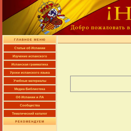
ГЛАВНОЕ МЕНЮ
Cтатьи об Испании
Изучение испанского
Испанская грамматика
Уроки испанского языка
Учебные материалы
Медиа-Библиотека
Об Испании и ЛА
Сообщества
Тематический каталог
РЕКОМЕНДУЕМ