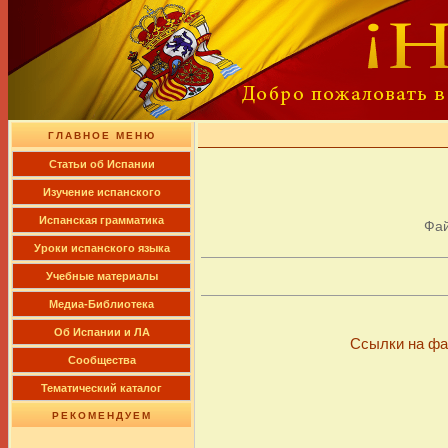
ГЛАВНОЕ МЕНЮ
Cтатьи об Испании
Изучение испанского
Испанская грамматика
Фа
Уроки испанского языка
Учебные материалы
Медиа-Библиотека
Об Испании и ЛА
Ссылки на фа
Сообщества
Тематический каталог
РЕКОМЕНДУЕМ