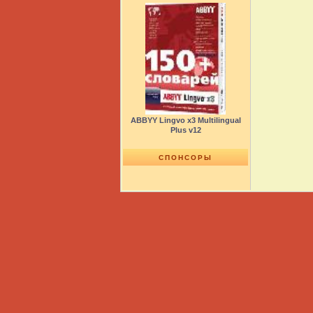
ABBYY Lingvo х3 Multilingual
Plus v12
СПОНСОРЫ