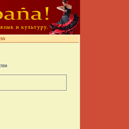
RSS
етра