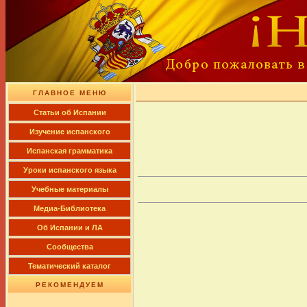
ГЛАВНОЕ МЕНЮ
Cтатьи об Испании
Изучение испанского
Испанская грамматика
Уроки испанского языка
Учебные материалы
Медиа-Библиотека
Об Испании и ЛА
Сообщества
Тематический каталог
РЕКОМЕНДУЕМ