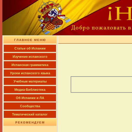
ГЛАВНОЕ МЕНЮ
Cтатьи об Испании
Изучение испанского
Испанская грамматика
Уроки испанского языка
Учебные материалы
Медиа-Библиотека
Об Испании и ЛА
Сообщества
Тематический каталог
РЕКОМЕНДУЕМ