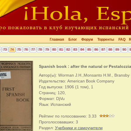
Главная
Блог
Форум
Торренты
FAQ
73
74
75
76
77
78
79
80
81
82
83
84
85
86
87
88
89
90
Spanish book : after the natural or Pestalozz
Автор(ы): Worman J.H.,Monsanto H.M., Bransby 
Издательство: American Book Company
Год выпуска: 1906 (1 том), 1
Страниц: 120,
Формат: DjVu
Язык: Испанский
Рейтинг по голосованию:
3.33
Проголосовавших:
3
Раздел:
Учебники и самоучители