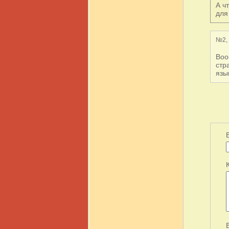
А ч
для
№2, 
Воо
стр
язы