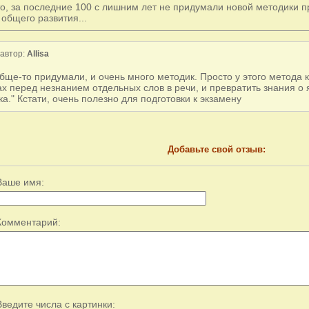
то, за последние 100 с лишним лет не придумали новой методики 
 общего развития...
автор:
Allisa
бще-то придумали, и очень много методик. Просто у этого метода к
ах перед незнанием отдельных слов в речи, и превратить знания о
ка." Кстати, очень полезно для подготовки к экзамену
Добавьте свой отзыв:
Ваше имя:
Комментарий:
Введите числа с картинки: