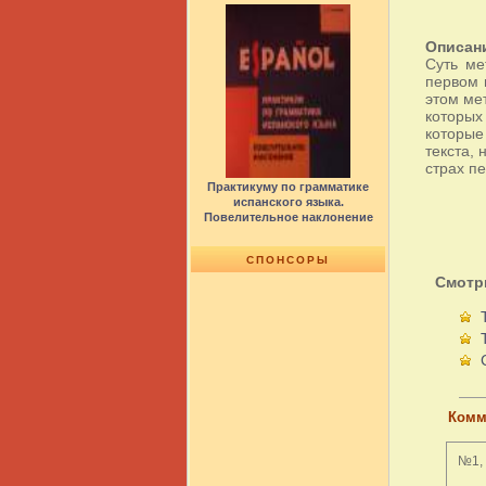
Описан
Суть ме
первом 
этом ме
которых
которые
текста, 
страх пе
Практикуму по грамматике
испанского языка.
Повелительное наклонение
СПОНСОРЫ
Смотр
Комм
№1, 