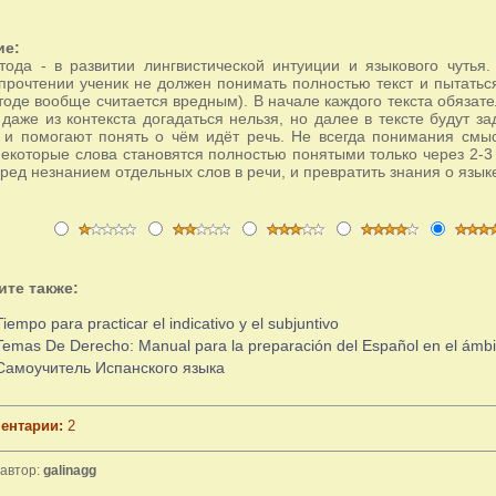
ие:
тода - в развитии лингвистической интуиции и языкового чутья.
прочтении ученик не должен понимать полностью текст и пытаться
тоде вообще считается вредным). В начале каждого текста обязате
 даже из контекста догадаться нельзя, но далее в тексте будут з
 и помогают понять о чём идёт речь. Не всегда понимания смыс
некоторые слова становятся полностью понятыми только через 2-3 
ред незнанием отдельных слов в речи, и превратить знания о язык
ите также:
Tiempo para practicar el indicativo y el subjuntivo
Temas De Derecho: Manual para la preparación del Español en el ámbito
Самоучитель Испанского языка
ентарии:
2
автор:
galinagg