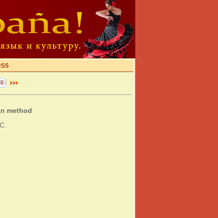
RSS
91
ian method
С.