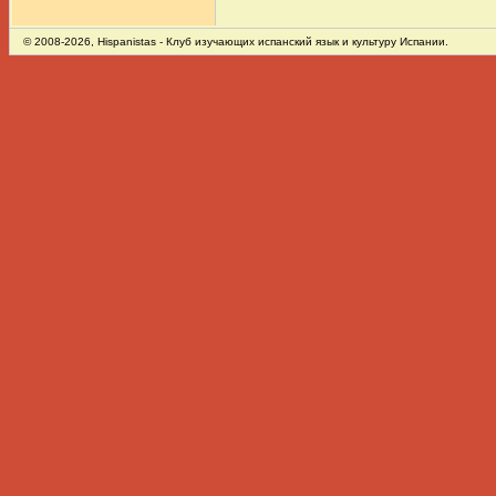
© 2008-2026,
Hispanistas
- Клуб изучающих испанский язык и культуру Испании.