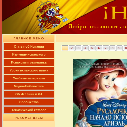
ГЛАВНОЕ МЕНЮ
Cтатьи об Испании
1
2
3
4
5
6
7
8
9
1
Изучение испанского
Испанская грамматика
Уроки испанского языка
Учебные материалы
Медиа-Библиотека
Об Испании и ЛА
Сообщества
Тематический каталог
РЕКОМЕНДУЕМ