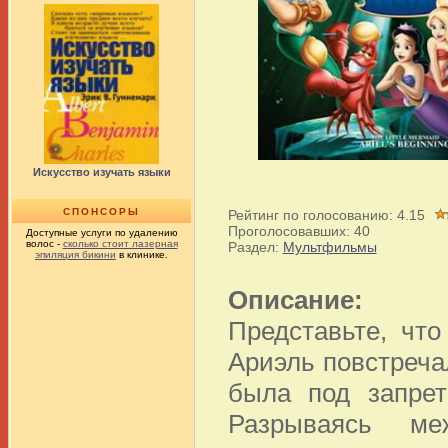
Искусство изучать языки
СПОНСОРЫ
Рейтинг по голосованию:
4.15
Проголосовавших:
40
Доступные услуги по удалению
волос -
сколько стоит лазерная
Раздел:
Мультфильмы
эпиляция бикини
в клинике.
Описание:
Представьте, что
Ариэль повстреча
была под запрет
Разрываясь м