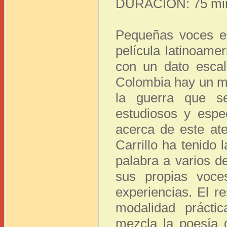
DURACIÓN: 75 mi
Pequeñas voces e
película latinoam
con un dato escal
Colombia hay un mi
la guerra que s
estudiosos y espec
acerca de este ate
Carrillo ha tenido 
palabra a varios d
sus propias voce
experiencias. El r
modalidad prácti
mezcla la poesía 