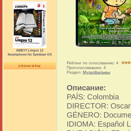
ABBYY Lingvo 12
Smartphone for Symbian OS
Рейтинг по голосованию:
4
СПОНСОРЫ
Проголосовавших:
4
Раздел:
Мультфильмы
Описание:
PAÍS: Colombia
DIRECTOR: Oscar A
GÉNERO: Document
IDIOMA: Español L