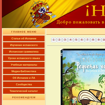
ГЛАВНОЕ МЕНЮ
Cтатьи об Испании
1
2
3
4
5
6
7
8
9
1
Изучение испанского
Испанская грамматика
Уроки испанского языка
Учебные материалы
Медиа-Библиотека
Об Испании и ЛА
Сообщества
Тематический каталог
РЕКОМЕНДУЕМ