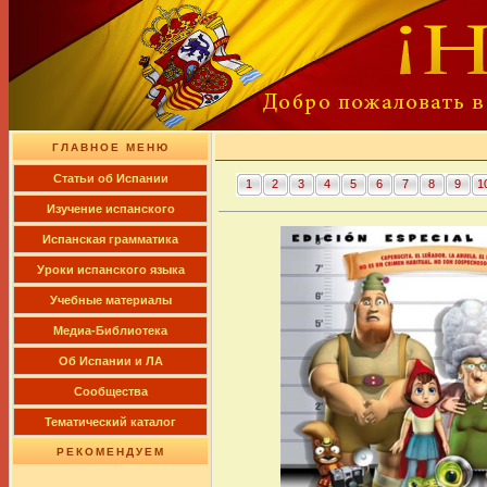
ГЛАВНОЕ МЕНЮ
Cтатьи об Испании
1
2
3
4
5
6
7
8
9
1
Изучение испанского
Испанская грамматика
Уроки испанского языка
Учебные материалы
Медиа-Библиотека
Об Испании и ЛА
Сообщества
Тематический каталог
РЕКОМЕНДУЕМ