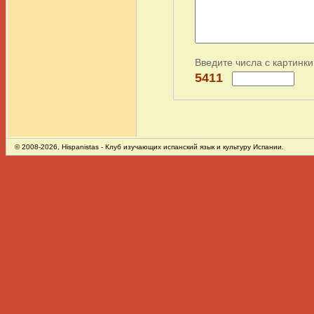
Введите числа с картинки
5411
© 2008-2026,
Hispanistas
- Клуб изучающих испанский язык и культуру Испании.