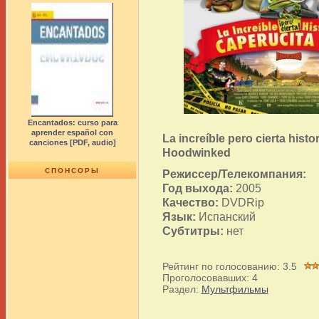
Encantados: curso para
aprender español con
La increíble pero cierta histo
canciones [PDF, audio]
Hoodwinked
СПОНСОРЫ
Режиссер/Телекомпания:
Год выхода:
2005
Качество:
DVDRip
Язык:
Испанский
Субтитры:
нет
Рейтинг по голосованию:
3.5
Проголосовавших:
4
Раздел:
Мультфильмы