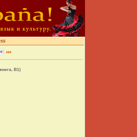
RSS
34
книга, B1)