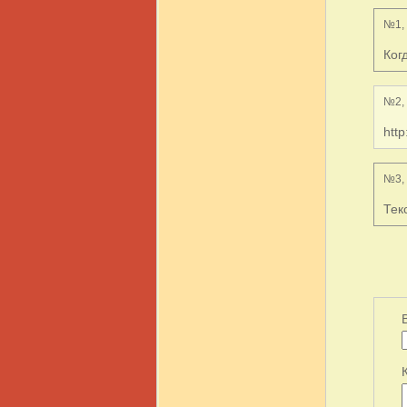
№1, 
Ког
№2, 
htt
№3, 
Тек