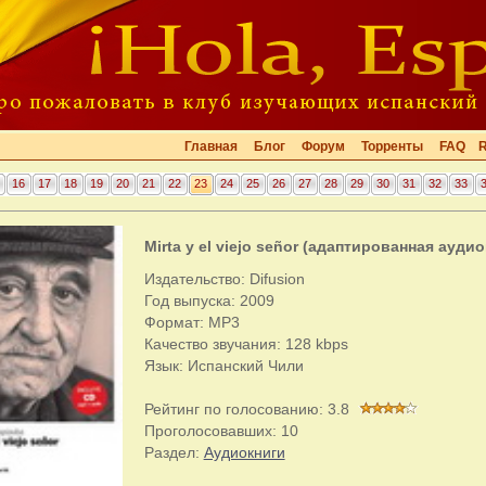
Главная
Блог
Форум
Торренты
FAQ
16
17
18
19
20
21
22
23
24
25
26
27
28
29
30
31
32
33
Mirta y el viejo señor (адаптированная аудио
Издательство: Difusion
Год выпуска: 2009
Формат: MP3
Качество звучания: 128 kbps
Язык: Испанский Чили
Рейтинг по голосованию:
3.8
Проголосовавших:
10
Раздел:
Аудиокниги