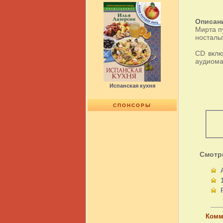
Описан
Мирта пу
ностальг
СD вклю
аудиома
Испанская кухня
СПОНСОРЫ
Смотр
Комм