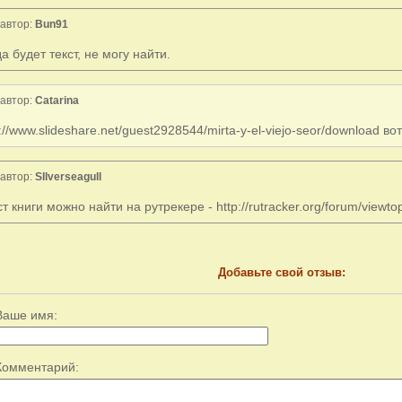
автор:
Bun91
да будет текст, не могу найти.
автор:
Catarina
p://www.slideshare.net/guest2928544/mirta-y-el-viejo-seor/download во
автор:
SIlverseagull
ст книги можно найти на рутрекере - http://rutracker.org/forum/viewt
Добавьте свой отзыв:
Ваше имя:
Комментарий: