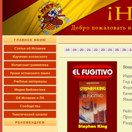
ГЛАВНОЕ МЕНЮ
Cтатьи об Испании
18
19
20
21
22
23
24
25
26
2
Изучение испанского
Испанская грамматика
Step
Уроки испанского языка
Изда
Год 
Учебные материалы
Фор
Медиа-Библиотека
Каче
Об Испании и ЛА
Язык
Сообщества
Рейт
Тематический каталог
Про
Раз
РЕКОМЕНДУЕМ