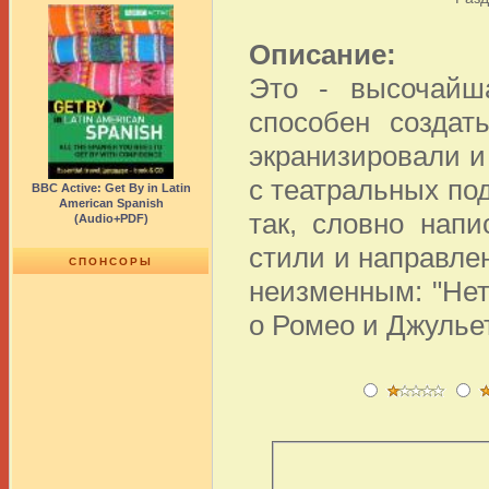
Описание:
Это - высочайш
способен создат
экранизировали и 
с театральных под
BBC Active: Get By in Latin
American Spanish
так, словно нап
(Audio+PDF)
стили и направлен
СПОНСОРЫ
неизменным: "Нет
о Ромео и Джульет