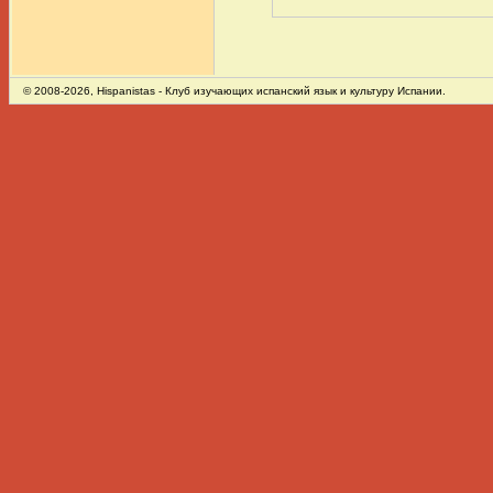
© 2008-2026,
Hispanistas
- Клуб изучающих испанский язык и культуру Испании.