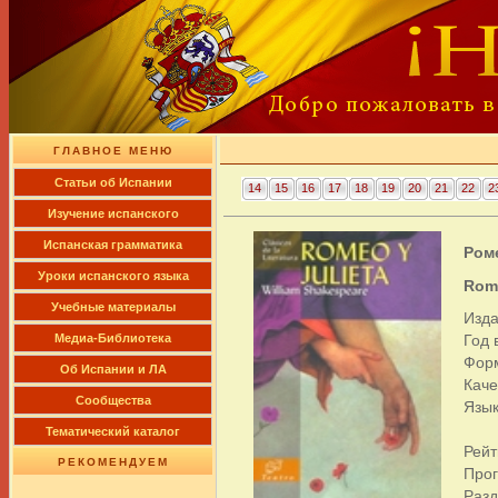
ГЛАВНОЕ МЕНЮ
Cтатьи об Испании
14
15
16
17
18
19
20
21
22
2
Изучение испанского
Испанская грамматика
Ром
Уроки испанского языка
Rome
Учебные материалы
Изда
Медиа-Библиотека
Год 
Фор
Об Испании и ЛА
Каче
Сообщества
Язык
Тематический каталог
Рейт
РЕКОМЕНДУЕМ
Про
Раз