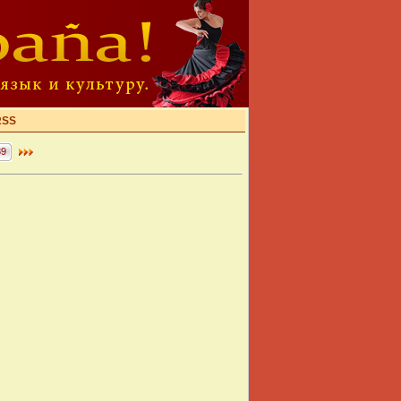
RSS
39