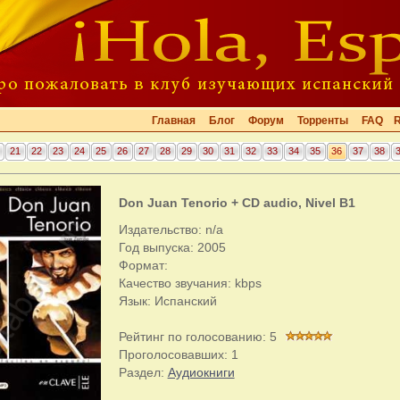
Главная
Блог
Форум
Торренты
FAQ
21
22
23
24
25
26
27
28
29
30
31
32
33
34
35
36
37
38
Don Juan Tenorio + CD audio, Nivel B1
Издательство: n/a
Год выпуска: 2005
Формат:
Качество звучания: kbps
Язык: Испанский
Рейтинг по голосованию:
5
Проголосовавших:
1
Раздел:
Аудиокниги