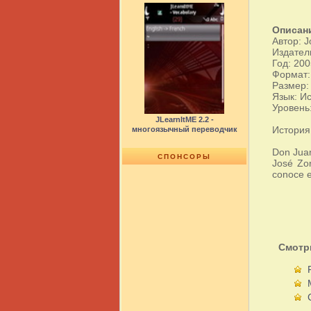
Описан
Автор: Jo
Издатель
Год: 200
Формат:
Размер:
Язык: И
Уровень
JLearnItME 2.2 -
История
многоязычный переводчик
Don Juan
СПОНСОРЫ
José Zor
conoce e
Смотр