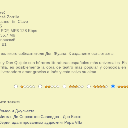
ие:
sé Zorrilla
ство: En Clave
5
 PDF, MP3 128 Kbps
 35.7 Mb
спанский
: B1
 великого соблазнителя Дон Жуана. К заданиям есть ответы.
 y Don Quijote son hérores literaturas españoles más universales. E
rilla, es posiblemente la obra de teatro más popular y conocida en
l verdadero amor gracias a Inés y esto salva su alma.
ите также:
Ромео и Джульетта
Мигель Де Сервантес Сааведра - Дон Кихот
Серия адаптированных аудиокниг Pepa Villa