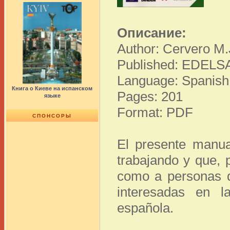
Описание:
Author: Cervero M.J
Published: EDELSA
Language: Spanish
Книга о Киеве на испанском
Pages: 201
языке
Format: PDF
СПОНСОРЫ
El presente manua
trabajando y que, p
como a personas q
interesadas en 
española.