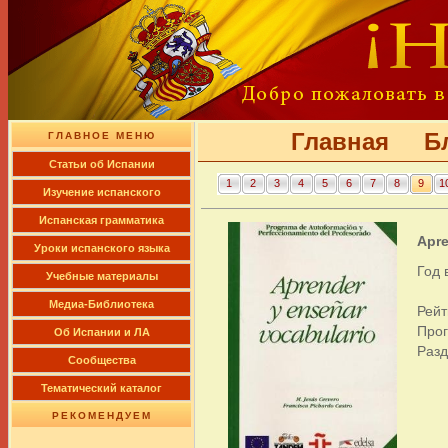
Главная
Б
ГЛАВНОЕ МЕНЮ
Cтатьи об Испании
1
2
3
4
5
6
7
8
9
1
Изучение испанского
Испанская грамматика
Apre
Уроки испанского языка
Год 
Учебные материалы
Медиа-Библиотека
Рейт
Про
Об Испании и ЛА
Раз
Сообщества
Тематический каталог
РЕКОМЕНДУЕМ