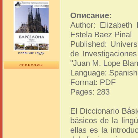
Описание:
Author: Elizabeth 
Estela Baez Pinal
Published: Univers
de Investigaciones 
Испания: Гауди
"Juan M. Lope Blan
СПОНСОРЫ
Language: Spanish
Format: PDF
Pages: 283
El Diccionario Bás
básicos de la ling
ellas es la introdu