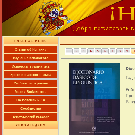
ГЛАВНОЕ МЕНЮ
Cтатьи об Испании
1
2
3
4
5
6
7
8
9
1
Изучение испанского
Испанская грамматика
Dicci
Уроки испанского языка
Год 
Учебные материалы
Рейт
Медиа-Библиотека
Про
Об Испании и ЛА
Раз
Сообщества
Тематический каталог
РЕКОМЕНДУЕМ