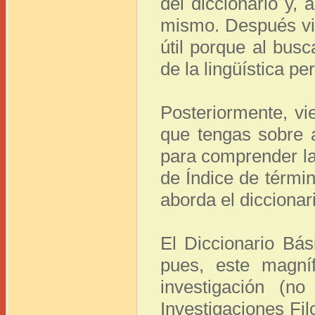
del diccionario y,
mismo. Después vie
útil porque al bus
de la lingüística pe
Posteriormente, vi
que tengas sobre a
para comprender la 
de Índice de térmi
aborda el diccionar
El Diccionario Bási
pues, este magní
investigación (n
Investigaciones Fil