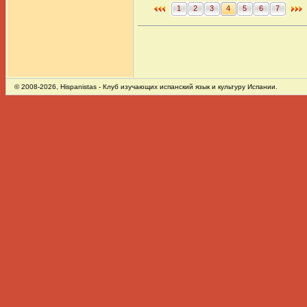
1
2
3
4
5
6
7
© 2008-2026,
Hispanistas
- Клуб изучающих испанский язык и культуру Испании.