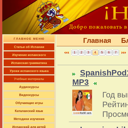
Главная
Б
ГЛАВНОЕ МЕНЮ
Cтатьи об Испании
1
2
3
4
5
6
7
Изучение испанского
Испанская грамматика
SpanishPod1
Уроки испанского языка
Учебные материалы
MP3
Аудиокурсы
Год вы
Видеокурсы
Рейтин
Обучающие игры
Каталанский язык
Просм
Методики изучения
Испанский для детей