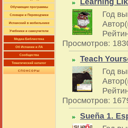
Learning Li
Обучающие программы
Год вы
Словари и Переводчики
Автор(
Испанский в мобильнике
Рейтин
Учебники и самоучители
Медиа-Библиотека
Просмотров: 183
Об Испании и ЛА
Сообщества
Teach Yourse
Тематический каталог
Год вы
СПОНСОРЫ
Автор(
Рейтин
Просмотров: 167
Sueña 1. Es