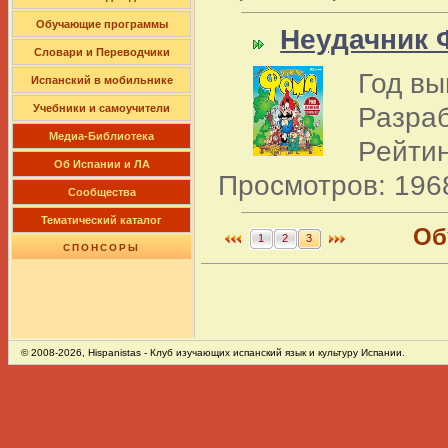
Обучающие программы
Неудачник 
Словари и Переводчики
Год вы
Испанский в мобильнике
Разраб
Учебники и самоучители
Медиа-Библиотека
Рейтин
Об Испании и ЛА
Просмотров: 196
Сообщества
Тематический каталог
Об
1
2
3
СПОНСОРЫ
© 2008-2026,
Hispanistas
- Клуб изучающих испанский язык и культуру Испании.