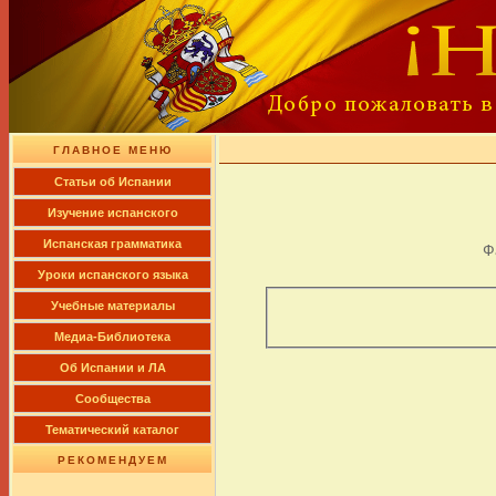
ГЛАВНОЕ МЕНЮ
Cтатьи об Испании
Изучение испанского
Испанская грамматика
Ф
Уроки испанского языка
Учебные материалы
Медиа-Библиотека
Об Испании и ЛА
Сообщества
Тематический каталог
РЕКОМЕНДУЕМ