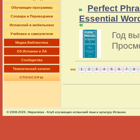
Perfect Phra
Обучающие программы
Essential Wor
Словари и Переводчики
Испанский в мобильнике
Год вы
Учебники и самоучители
Просм
Медиа-Библиотека
Об Испании и ЛА
Сообщества
Тематический каталог
1
2
3
4
5
6
7
8
СПОНСОРЫ
© 2008-2026,
Hispanistas
- Клуб изучающих испанский язык и культуру Испании.