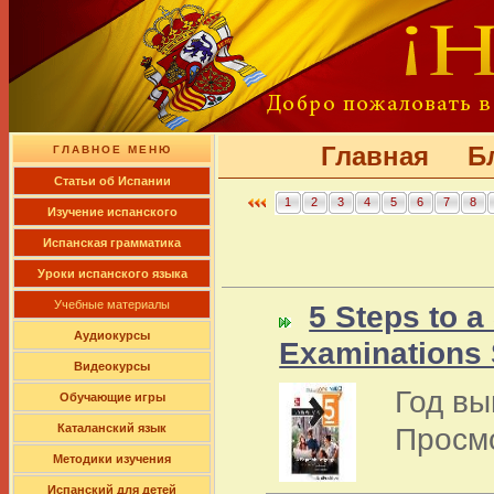
Главная
Б
ГЛАВНОЕ МЕНЮ
Cтатьи об Испании
1
2
3
4
5
6
7
8
Изучение испанского
Испанская грамматика
Уроки испанского языка
Учебные материалы
5 Steps to 
Аудиокурсы
Examinations 
Видеокурсы
Год вы
Обучающие игры
Просм
Каталанский язык
Методики изучения
Испанский для детей