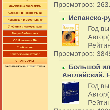
Просмотров: 263
Обучающие программы
Словари и Переводчики
Испанско-р
Испанский в мобильнике
Год вы
Учебники и самоучители
Медиа-Библиотека
Автор(
Об Испании и ЛА
Рейтин
Сообщества
Просмотров: 384
Тематический каталог
СПОНСОРЫ
Большой ил
заказать сильный
отворот
у мага
Английский. 
Год вы
Автор(
Рейтин