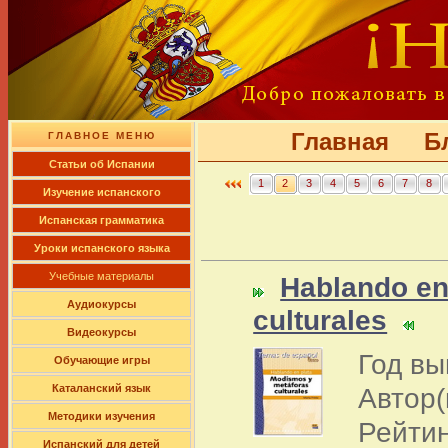
Главная
Б
ГЛАВНОЕ МЕНЮ
Cтатьи об Испании
1
2
3
4
5
6
7
8
Изучение испанского
Испанская грамматика
Уроки испанского языка
Учебные материалы
Hablando en
Аудиокурсы
culturales
Видеокурсы
Год вы
Обучающие игры
Автор(
Каталанский язык
Методики изучения
Рейтин
Испанский для детей