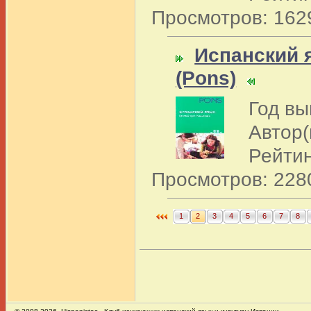
Просмотров: 162
Испанский я
(Pons)
Год вы
Автор(
Рейтин
Просмотров: 228
1
2
3
4
5
6
7
8