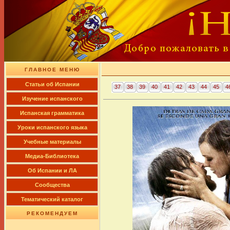
ГЛАВНОЕ МЕНЮ
Cтатьи об Испании
37
38
39
40
41
42
43
44
45
4
Изучение испанского
Испанская грамматика
Уроки испанского языка
Учебные материалы
Медиа-Библиотека
Об Испании и ЛА
Сообщества
Тематический каталог
РЕКОМЕНДУЕМ