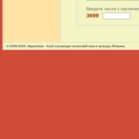
Введите числа с картинки
3699
© 2008-2026,
Hispanistas
- Клуб изучающих испанский язык и культуру Испании.