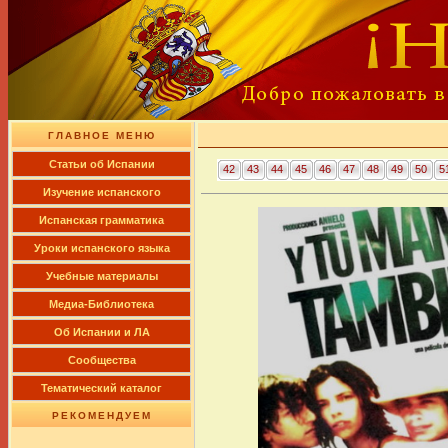
ГЛАВНОЕ МЕНЮ
Cтатьи об Испании
42
43
44
45
46
47
48
49
50
5
Изучение испанского
Испанская грамматика
Уроки испанского языка
Учебные материалы
Медиа-Библиотека
Об Испании и ЛА
Сообщества
Тематический каталог
РЕКОМЕНДУЕМ