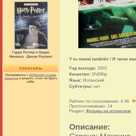
Гарри Поттер и Орден
Феникса - Джоан Роулинг
Y tu mamá también / И твою ма
Год выхода:
2001
СПОНСОРЫ
Качество:
DVDRip
Ознакомьтесь с
веббанкир отзывы
клиентов
и решите, стоит ли брать
Язык:
Испанский
займ.
Субтитры:
нет
Рейтинг по голосованию:
4.36
Проголосовавших:
14
Раздел:
Фильмы на испанском
Описание: