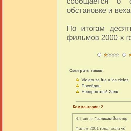
сообщается о 
обстановке и веха
По итогам десят
фильмов 2000-х г
Смотрите также:
Violeta se fue a los cielos
Посейдон
Невероятный Халк
Комментарии:
2
№1, автор:
Гралихэм Йопстер
Фильм 2001 года, если чё.