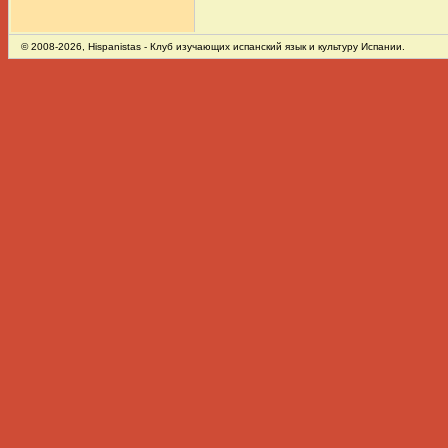
© 2008-2026,
Hispanistas
- Клуб изучающих испанский язык и культуру Испании.