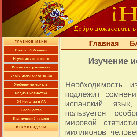
Главная
Б
ГЛАВНОЕ МЕНЮ
Cтатьи об Испании
Изучение и
Изучение испанского
Испанская грамматика
Уроки испанского языка
Необходимость и
Учебные материалы
подлежит сомнени
Медиа-Библиотека
испанский язык
Об Испании и ЛА
Сообщества
пользуется особ
Тематический каталог
мировой статист
РЕКОМЕНДУЕМ
миллионов челове