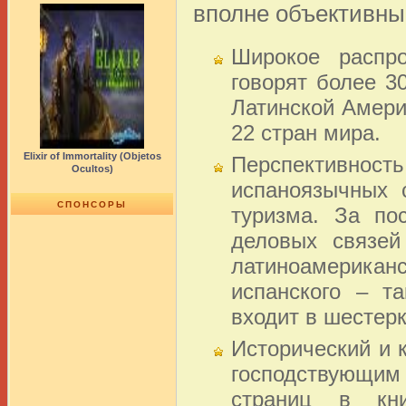
вполне объективны
Широкое распро
говорят более 3
Латинской Амери
22 стран мира.
Elixir of Immortality (Objetos
Перспективность
Ocultos)
испаноязычных 
СПОНСОРЫ
туризма. За по
деловых связей
латиноамерика
испанского – т
входит в шестер
Исторический и 
господствующи
страниц в кни